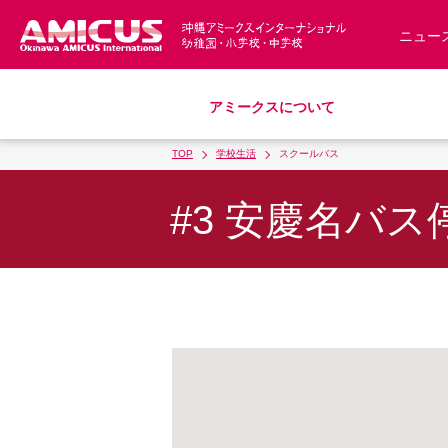
ニュー
アミークスについて
TOP
学校生活
スクールバス
教育理念
幼稚園
小学校
中学校
募集要項
アミークス・サマースクール
スクールバス
サポートランチ
制服
S
#3 安慶名バス停
沿革・概要
入園・入学について
学費・諸費一覧
アクセス