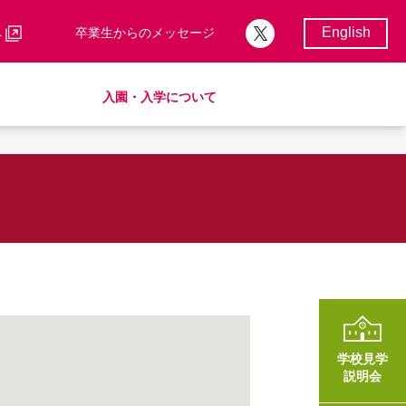
English
へ
卒業生からのメッセージ
入園・入学について
校歌・校章
サポートランチ
制服
卒業後の進路
学費・諸費一覧
入園・入学について
学費・諸費一覧
SHinE（PTA活動）
AMICUSパートナーシップ
学校見学
説明会