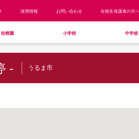
ス
採用情報
お問い合わせ
在校生保護者の方
幼稚園
小学校
中学校
校長あいさつ
預かり保育
キッズ／ジュニアクラブ
キッズ／ジュニアクラブ
編入・転入
教職員紹介
制服
学童クラブ
放課後学習クラブ
学校見学・説明会
ラウンドスクエア
HinE（PTA活動）
スクールバス
サポートランチ
学校施設紹介
学費・諸費一覧
SHinE（PTA活動）
スクールバス
 -
うるま市
採用情報
入園・入学について
寄付のお願い
教育特例校について