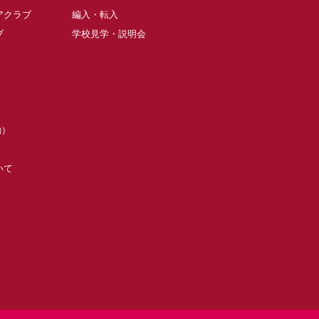
アクラブ
編入・転入
ブ
学校見学・説明会
動）
いて