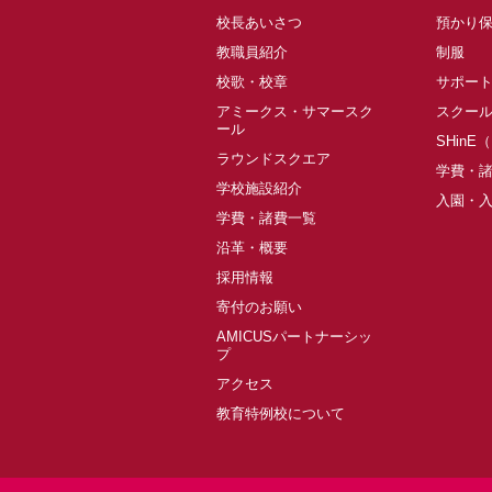
校長あいさつ
預かり
教職員紹介
制服
校歌・校章
サポー
アミークス・サマースク
スクー
ール
SHinE
ラウンドスクエア
学費・
学校施設紹介
入園・
学費・諸費一覧
沿革・概要
採用情報
寄付のお願い
AMICUSパートナーシッ
プ
アクセス
教育特例校について