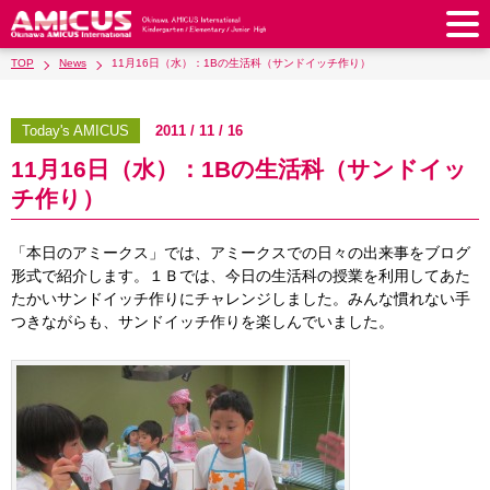
TOP
News
11月16日（水）：1Bの生活科（サンドイッチ作り）
About Us
Philosophy & Vision
Greeting from our Principal
Today's AMICUS
2011 / 11 / 16
Kindergarten
11月16日（水）：1Bの生活科（サンドイッ
Faculty & Staff
School Song & Symbol
Kindergarten
After School Care for Kinder
Elementary School
チ作り）
AMICUS SUMMER SCHOOL
Round Square
School Uniforms
Support Lunch
Elementary School
Kids / Junior Clubs
Junior High School
「本日のアミークス」では、アミークスでの日々の出来事をブログ
Facilities
School Expenses
School Bus
SHinE (PTA)
形式で紹介します。１Ｂでは、今日の生活科の授業を利用してあた
After-School Care Program
School Uniforms
Junior High School
Kids / Junior Club
Admissions
たかいサンドイッチ作りにチャレンジしました。みんな慣れない手
History & School Profile
Recruitment
School Expenses
Admissions
つきながらも、サンドイッチ作りを楽しんでいました。
Support Lunch
School Bus
JH Study Club
After Graduation
News
Recruit
Contact Us
Request for Contributions
Admission Information
AMICUS Partnership Program
Transfer Examination
SHinE（PTA）
School Expenses
School Uniforms
Support Lunch
Current AMICUS Parents
Messages from Graduates
Access & Maps
Info Sessions
Special Education
Admissions
日本語
School Bus
SHinE（PTA）
School Expenses
Admissions
Close