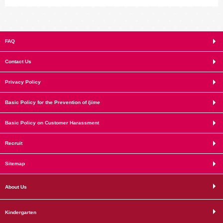
FAQ
Contact Us
Privacy Policy
Basic Policy for the Prevention of
Ijime
Basic Policy on Customer Harassment
Recruit
Sitemap
About Us
Kindergarten