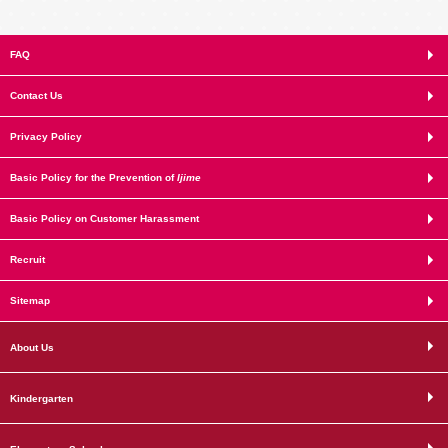
FAQ
Contact Us
Privacy Policy
Basic Policy for the Prevention of
Ijime
Basic Policy on Customer Harassment
Recruit
Sitemap
About Us
Kindergarten