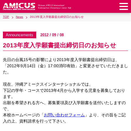
TOP
News
2013年度入学願書提出締切日のお知らせ
About Us
Philosophy & Vision
Greeting from our Principal
Announcements
2012 / 09 / 08
Kindergarten
2013年度入学願書提出締切日のお知らせ
Faculty & Staff
School Song & Symbol
Kindergarten
After School Care for Kinder
Elementary School
AMICUS SUMMER SCHOOL
Round Square
先日の台風15号の影響により2013年度入学願書提出締切日は、
School Uniforms
Support Lunch
Elementary School
Kids / Junior Clubs
Junior High School
「2012年9月14日（金）17:00消印有効」と変更させていただきまし
Facilities
School Expenses
た。
School Bus
SHinE (PTA)
After-School Care Program
School Uniforms
Junior High School
Kids / Junior Club
Admissions
History & School Profile
Recruitment
School Expenses
Admissions
現在、沖縄アミークスインターナショナルでは、
Support Lunch
School Bus
JH Study Club
After Graduation
下記の学年・コースで2013年4月から入学する児童を募集しており
News
Recruit
Contact Us
Request for Contributions
Admission Information
AMICUS Partnership Program
Transfer Examination
ます。
SHinE（PTA）
School Expenses
School Uniforms
Support Lunch
Current AMICUS Parents
Messages from Graduates
出願を希望される方へ、募集要項及び入学願書を送付いたしますの
Access & Maps
Info Sessions
Special Education
で、
Admissions
日本語
School Bus
SHinE（PTA）
本校ホームページの「
お問い合わせフォーム
」より、その旨をご記
入の上、資料請求を行って下さい。
School Expenses
Admissions
Close