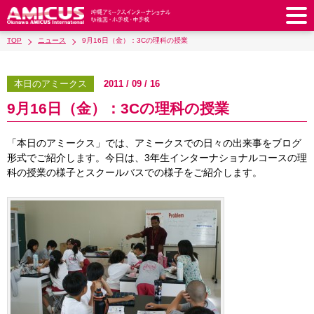
TOP
ニュース
9月16日（金）：3Cの理科の授業
アミークスについて
教育理念
校長あいさつ
本日のアミークス
2011 / 09 / 16
幼稚園
9月16日（金）：3Cの理科の授業
教職員紹介
校歌・校章
幼稚園
預かり保育
小学校
アミークス・サマースクール
ラウンドスクエア
「本日のアミークス」では、アミークスでの日々の出来事をブログ
制服
サポートランチ
小学校
キッズ／ジュニアクラブ
中学校
形式でご紹介します。今日は、3年生インターナショナルコースの理
学校施設紹介
学費・諸費一覧
科の授業の様子とスクールバスでの様子をご紹介します。
スクールバス
SHinE（PTA活動）
学童クラブ
制服
中学校
キッズ／ジュニアクラブ
入園・入学について
沿革・概要
採用情報
学費・諸費一覧
入園・入学について
サポートランチ
スクールバス
放課後学習クラブ
卒業後の進路
お知らせ
採用情報
お問い合わせ
寄付のお願い
募集要項
AMICUSパートナーシップ
編入・転入
SHinE（PTA活動）
学費・諸費一覧
制服
サポートランチ
在校生保護者の方へ
卒業生からのメッセージ
アクセス
学校見学・説明会
教育特例校について
入園・入学について
English
スクールバス
SHinE（PTA活動）
学費・諸費一覧
入園・入学について
Close