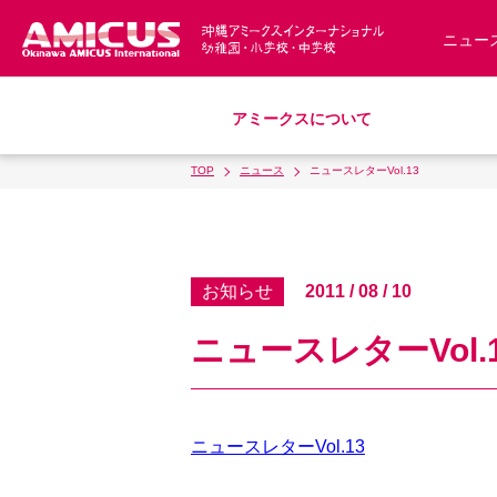
ニュー
アミークスについて
TOP
ニュース
ニュースレターVol.13
教育理念
幼稚園
小学校
中学校
募集要項
アミークス・サマースクール
スクールバス
サポートランチ
制服
S
沿革・概要
入園・入学について
学費・諸費一覧
お知らせ
2011 / 08 / 10
アクセス
ニュースレターVol.
ニュースレターVol.13