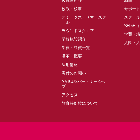
教職員紹介
制服
校歌・校章
サポー
アミークス・サマースク
スクー
ール
SHinE
ラウンドスクエア
学費・
学校施設紹介
入園・
学費・諸費一覧
沿革・概要
採用情報
寄付のお願い
AMICUSパートナーシッ
プ
アクセス
教育特例校について