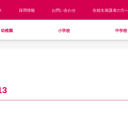
ス
採用情報
お問い合わせ
在校生保護者の方
幼稚園
小学校
中学校
校長あいさつ
預かり保育
キッズ／ジュニアクラブ
キッズ／ジュニアクラブ
編入・転入
教職員紹介
制服
学童クラブ
放課後学習クラブ
学校見学・説明会
ラウンドスクエア
HinE（PTA活動）
スクールバス
サポートランチ
学校施設紹介
学費・諸費一覧
SHinE（PTA活動）
スクールバス
採用情報
入園・入学について
寄付のお願い
教育特例校について
13