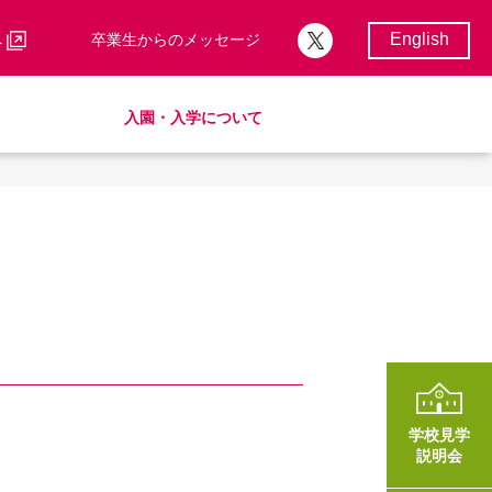
English
へ
卒業生からのメッセージ
入園・入学について
校歌・校章
サポートランチ
制服
卒業後の進路
学費・諸費一覧
入園・入学について
学費・諸費一覧
SHinE（PTA活動）
AMICUSパートナーシップ
学校見学
説明会