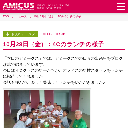
TOP
ニュース
10月28日（金）：4Cのランチの様子
アミークスについて
教育理念
校長あいさつ
本日のアミークス
2011 / 10 / 28
幼稚園
10月28日（金）：4Cのランチの様子
教職員紹介
校歌・校章
幼稚園
預かり保育
小学校
アミークス・サマースクール
ラウンドスクエア
「本日のアミークス」では、アミークスでの日々の出来事をブログ
制服
サポートランチ
小学校
キッズ／ジュニアクラブ
中学校
形式で紹介しています。
学校施設紹介
学費・諸費一覧
今日は４Ｃクラスの男子たちが、オフィスの男性スタッフをランチ
スクールバス
SHinE（PTA活動）
学童クラブ
制服
中学校
キッズ／ジュニアクラブ
に招待してくれました！
入園・入学について
沿革・概要
採用情報
学費・諸費一覧
入園・入学について
会話も弾んで、楽しく美味しくランチをいただきました♪
サポートランチ
スクールバス
放課後学習クラブ
卒業後の進路
お知らせ
採用情報
お問い合わせ
寄付のお願い
募集要項
AMICUSパートナーシップ
編入・転入
SHinE（PTA活動）
学費・諸費一覧
制服
サポートランチ
在校生保護者の方へ
卒業生からのメッセージ
アクセス
学校見学・説明会
教育特例校について
入園・入学について
English
スクールバス
SHinE（PTA活動）
学費・諸費一覧
入園・入学について
Close