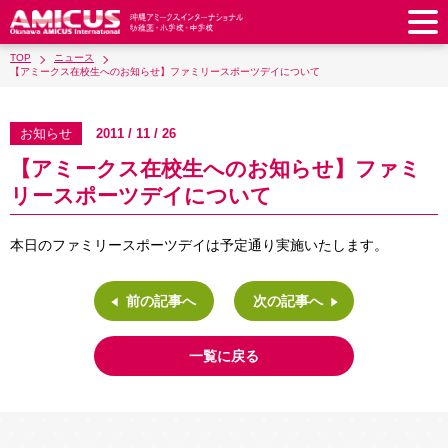
TOP
ニュース
アミークスについて
【アミークス在校生へのお知らせ】ファミリースポーツデイについて
教育理念
校長あいさつ
幼稚園
お知らせ
2011 / 11 / 26
教職員紹介
校歌・校章
【アミークス在校生へのお知らせ】ファミ
幼稚園
預かり保育
小学校
リースポーツデイについて
アミークス・サマースクール
ラウンドスクエア
制服
サポートランチ
小学校
キッズ／ジュニアクラブ
中学校
学校施設紹介
学費・諸費一覧
本日のファミリースポーツデイは予定通り実施いたします。
スクールバス
SHinE（PTA活動）
学童クラブ
制服
中学校
キッズ／ジュニアクラブ
入園・入学について
沿革・概要
採用情報
学費・諸費一覧
入園・入学について
サポートランチ
スクールバス
前の記事へ
次の記事へ
放課後学習クラブ
卒業後の進路
お知らせ
採用情報
お問い合わせ
寄付のお願い
募集要項
AMICUSパートナーシップ
編入・転入
SHinE（PTA活動）
学費・諸費一覧
制服
サポートランチ
在校生保護者の方へ
卒業生からのメッセージ
一覧に戻る
アクセス
学校見学・説明会
教育特例校について
入園・入学について
English
スクールバス
SHinE（PTA活動）
学費・諸費一覧
入園・入学について
Close