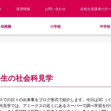
ス
採用情報
お問い合わせ
在校生保護者の方
幼稚園
小学校
中学校
校長あいさつ
預かり保育
キッズ／ジュニアクラブ
キッズ／ジュニアクラブ
編入・転入
教職員紹介
制服
学童クラブ
放課後学習クラブ
学校見学・説明会
ラウンドスクエア
HinE（PTA活動）
スクールバス
サポートランチ
学校施設紹介
学費・諸費一覧
SHinE（PTA活動）
スクールバス
採用情報
入園・入学について
寄付のお願い
教育特例校について
年生の社会科見学
スでの日々の出来事をブログ形式で紹介します。今日は3C（
科見学では、アミークスの近くにあるスーパーで調べ学習を行