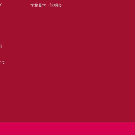
ブ
学校見学・説明会
動）
いて