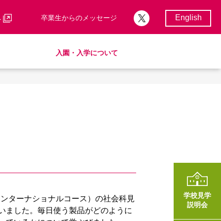
English
へ
卒業生からのメッセージ
入園・入学について
校歌・校章
サポートランチ
制服
卒業後の進路
学費・諸費一覧
入園・入学について
学費・諸費一覧
SHinE（PTA活動）
AMICUSパートナーシップ
学校見学
インターナショナルコース）の社会科見
説明会
いました。毎日使う製品がどのように