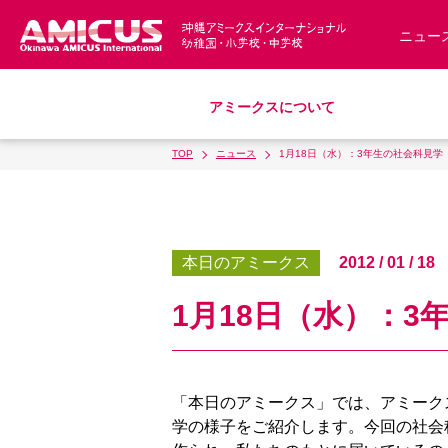
ニュー
アミークスについて
TOP
ニュース
1月18日（水）：3年生の社会科見学
教育理念
幼稚園
小学校
中学校
募集要項
アミークス・サマースクール
スクールバス
サポートランチ
制服
S
沿革・概要
入園・入学について
学費・諸費一覧
本日のアミークス
2012 / 01 / 18
アクセス
1月18日（水）：3
「本日のアミークス」では、アミーク
学の様子をご紹介します。今回の社会