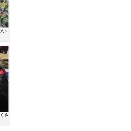
つい
くさ