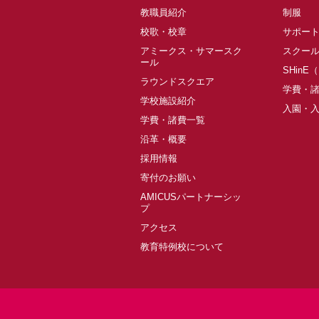
教職員紹介
制服
校歌・校章
サポー
アミークス・サマースク
スクー
ール
SHinE
ラウンドスクエア
学費・
学校施設紹介
入園・
学費・諸費一覧
沿革・概要
採用情報
寄付のお願い
AMICUSパートナーシッ
プ
アクセス
教育特例校について