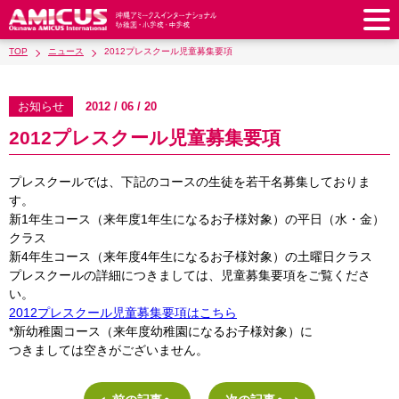
TOP
ニュース
2012プレスクール児童募集要項
アミークスについて
教育理念
校長あいさつ
お知らせ
2012 / 06 / 20
幼稚園
2012プレスクール児童募集要項
教職員紹介
校歌・校章
幼稚園
預かり保育
小学校
アミークス・サマースクール
ラウンドスクエア
プレスクールでは、下記のコースの生徒を若干名募集しておりま
制服
サポートランチ
小学校
キッズ／ジュニアクラブ
中学校
す。
学校施設紹介
学費・諸費一覧
新1年生コース（来年度1年生になるお子様対象）の平日（水・金）
スクールバス
SHinE（PTA活動）
学童クラブ
制服
中学校
キッズ／ジュニアクラブ
クラス
入園・入学について
沿革・概要
採用情報
学費・諸費一覧
入園・入学について
新4年生コース（来年度4年生になるお子様対象）の土曜日クラス
サポートランチ
スクールバス
放課後学習クラブ
卒業後の進路
プレスクールの詳細につきましては、児童募集要項をご覧くださ
お知らせ
採用情報
お問い合わせ
寄付のお願い
募集要項
AMICUSパートナーシップ
編入・転入
い。
SHinE（PTA活動）
学費・諸費一覧
制服
サポートランチ
在校生保護者の方へ
卒業生からのメッセージ
2012プレスクール児童募集要項はこちら
アクセス
学校見学・説明会
教育特例校について
*新幼稚園コース（来年度幼稚園になるお子様対象）に
入園・入学について
English
スクールバス
SHinE（PTA活動）
つきましては空きがございません。
学費・諸費一覧
入園・入学について
Close