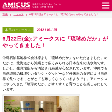
TOP
ニュース
6月22日(金):アミークスに「琉球めだか」がやってきました！
アミークスについて
教育理念
校長あいさつ
本日のアミークス
2012 / 06 / 25
幼稚園
6月22日(金):アミークスに「琉球めだか」が
教職員紹介
校歌・校章
幼稚園
預かり保育
小学校
やってきました！
アミークス・サマースクール
ラウンドスクエア
制服
サポートランチ
小学校
キッズ／ジュニアクラブ
中学校
沖縄石油基地株式会社様より「琉球めだか」をいただきました。め
学校施設紹介
学費・諸費一覧
スクールバス
SHinE（PTA活動）
だかは、北海道から沖縄まで広くみられる日本古来の淡水魚です。
学童クラブ
制服
中学校
キッズ／ジュニアクラブ
入園・入学について
しかし、生息場所から汚染され絶滅が心配されています。沖縄でも
沿革・概要
採用情報
学費・諸費一覧
入園・入学について
自然環境の破壊やカダヤシ・グッピーなど外来魚の食害により自然
サポートランチ
スクールバス
放課後学習クラブ
卒業後の進路
お知らせ
採用情報
お問い合わせ
界で見つけることがとても難しくなっているようです。アミークス
寄付のお願い
募集要項
AMICUSパートナーシップ
編入・転入
にやってきた「琉球めだか」がすくすくと育つことを楽しみにして
SHinE（PTA活動）
学費・諸費一覧
制服
サポートランチ
在校生保護者の方へ
卒業生からのメッセージ
アクセス
学校見学・説明会
教育特例校について
います。
入園・入学について
English
スクールバス
SHinE（PTA活動）
学費・諸費一覧
入園・入学について
Close