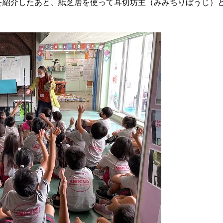
を紹介したあと、紙芝居を使って耳切坊主（みみちりぼうじ）