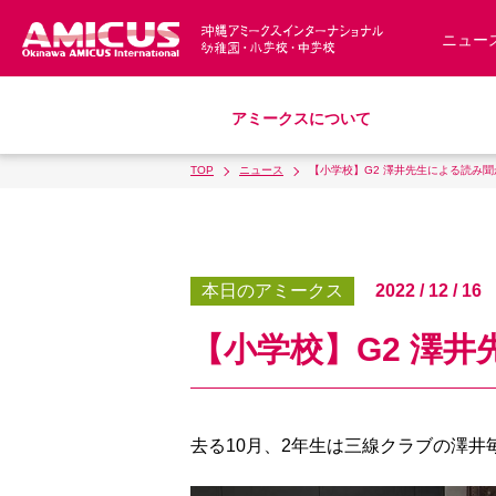
ニュー
アミークスについて
TOP
ニュース
【小学校】G2 澤井先生による読み聞
教育理念
幼稚園
小学校
中学校
募集要項
アミークス・サマースクール
スクールバス
サポートランチ
制服
S
沿革・概要
入園・入学について
学費・諸費一覧
本日のアミークス
2022 / 12 / 16
アクセス
【小学校】G2 澤
去る10月、2年生は三線クラブの澤