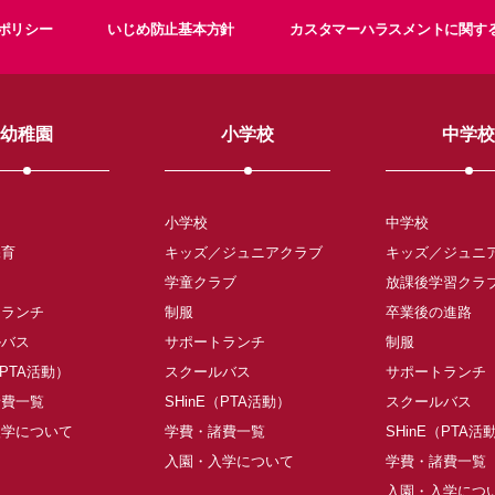
ポリシー
いじめ防止基本方針
カスタマーハラスメントに関す
幼稚園
小学校
中学校
小学校
中学校
保育
キッズ／ジュニアクラブ
キッズ／ジュニ
学童クラブ
放課後学習クラ
トランチ
制服
卒業後の進路
ルバス
サポートランチ
制服
（PTA活動）
スクールバス
サポートランチ
諸費一覧
SHinE（PTA活動）
スクールバス
入学について
学費・諸費一覧
SHinE（PTA活
入園・入学について
学費・諸費一覧
入園・入学につ