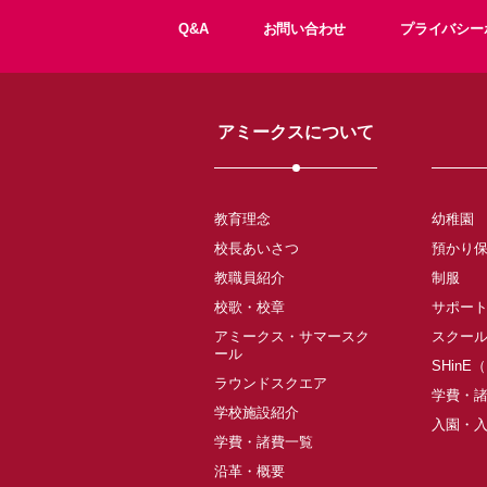
Q&A
お問い合わせ
プライバシー
アミークスについて
教育理念
幼稚園
校長あいさつ
預かり
教職員紹介
制服
校歌・校章
サポー
アミークス・サマースク
スクー
ール
SHinE
ラウンドスクエア
学費・
学校施設紹介
入園・
学費・諸費一覧
沿革・概要