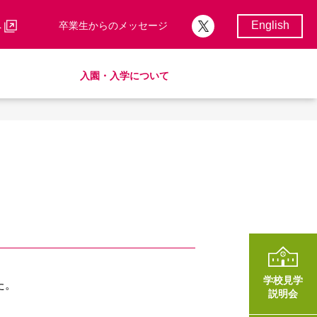
English
へ
卒業生からのメッセージ
入園・入学について
校歌・校章
サポートランチ
制服
卒業後の進路
学費・諸費一覧
入園・入学について
学費・諸費一覧
SHinE（PTA活動）
AMICUSパートナーシップ
学校見学
た。
説明会