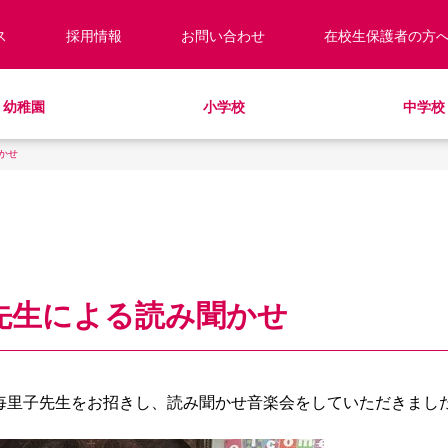
ス
採用情報
お問い合わせ
在校生保護者の方
幼稚園
小学校
中学校
かせ
校長あいさつ
預かり保育
キッズ／ジュニアクラブ
キッズ／ジュニアクラブ
編入・転入
教職員紹介
制服
学童クラブ
放課後学習クラブ
学校見学・説明会
ラウンドスクエア
HinE（PTA活動）
スクールバス
サポートランチ
学校施設紹介
学費・諸費一覧
SHinE（PTA活動）
スクールバス
採用情報
入園・入学について
寄付のお願い
教育特例校について
井先生による読み聞かせ
井毎里子先生をお招きし、読み聞かせ音楽会をしていただきまし