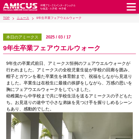
TOP
ニュース
9年生卒業フェアウエルウォーク
アミークスについて
教育理念
校長あいさつ
本日のアミークス
2025 / 03 / 17
幼稚園
9年生卒業フェアウエルウォーク
教職員紹介
校歌・校章
幼稚園
預かり保育
小学校
アミークス・サマースクール
ラウンドスクエア
9年生の卒業式前日、アミークス恒例のフェアウエルウォークが
制服
サポートランチ
小学校
キッズ／ジュニアクラブ
中学校
行われました。アミークスの全校児童生徒が学校の回廊を囲み、
学校施設紹介
学費・諸費一覧
帽子とガウンを着た卒業生を体育館まで、祝福をしながら見送り
スクールバス
SHinE（PTA活動）
学童クラブ
制服
中学校
キッズ／ジュニアクラブ
ました。卒業生は在校生に最後の挨拶をしながら、万感の思いを
入園・入学について
沿革・概要
採用情報
学費・諸費一覧
入園・入学について
胸にフェアウエルウォークをしていました。
サポートランチ
スクールバス
放課後学習クラブ
卒業後の進路
幼稚園から中学校まで共に学校生活を送るアミークスの子どもた
お知らせ
採用情報
お問い合わせ
寄付のお願い
募集要項
AMICUSパートナーシップ
編入・転入
ち。お見送りの途中で小さな弟妹を見つけ手を握りしめるシーン
SHinE（PTA活動）
学費・諸費一覧
制服
サポートランチ
在校生保護者の方へ
卒業生からのメッセージ
もあり、感動的でした。
アクセス
学校見学・説明会
教育特例校について
入園・入学について
English
スクールバス
SHinE（PTA活動）
学費・諸費一覧
入園・入学について
Close