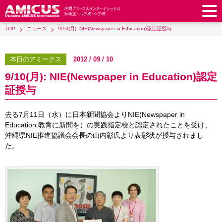
TOP
ニュース
9/10(月): NIE(Newspaper in Education)認定証授与
アミークスについて
教育理念
校長あいさつ
本日のアミークス
2012 / 09 / 10
幼稚園
9/10(月): NIE(Newspaper in Education)認定
教職員紹介
校歌・校章
幼稚園
預かり保育
小学校
証授与
アミークス・サマースクール
ラウンドスクエア
制服
サポートランチ
小学校
キッズ／ジュニアクラブ
中学校
去る7月11日（水）に日本新聞協会よりNIE(Newspaper in
学校施設紹介
学費・諸費一覧
スクールバス
SHinE（PTA活動）
Education:教育に新聞を）の実践指定校と認定されたことを受け、
学童クラブ
制服
中学校
キッズ／ジュニアクラブ
入園・入学について
沖縄県NIE推進協議会会長の山内彰氏より表彰状が授与されまし
沿革・概要
採用情報
学費・諸費一覧
入園・入学について
た。
サポートランチ
スクールバス
放課後学習クラブ
卒業後の進路
お知らせ
採用情報
お問い合わせ
寄付のお願い
募集要項
AMICUSパートナーシップ
編入・転入
SHinE（PTA活動）
学費・諸費一覧
制服
サポートランチ
在校生保護者の方へ
卒業生からのメッセージ
アクセス
学校見学・説明会
教育特例校について
入園・入学について
English
スクールバス
SHinE（PTA活動）
学費・諸費一覧
入園・入学について
Close