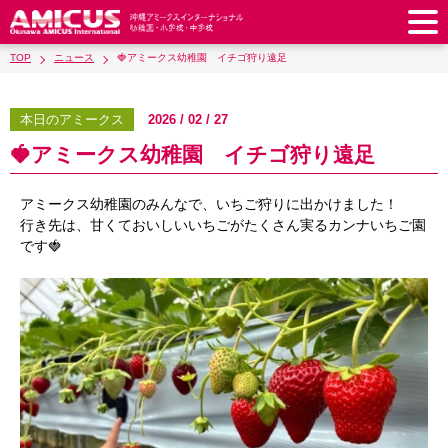
TOP
ニュース
🍓アミークス幼稚園 イチゴ狩り遠足
アミークスについて
教育理念
校長あいさつ
本日のアミークス
2026 / 02 / 27
幼稚園
🍓アミークス幼稚園 イチゴ狩り遠足
教職員紹介
校歌・校章
幼稚園
預かり保育
小学校
アミークス・サマースクール
ラウンドスクエア
アミークス幼稚園のみんなで、いちご狩りに出かけました！
制服
サポートランチ
小学校
キッズ／ジュニアクラブ
中学校
行き先は、甘くておいしいいちごがたくさん実るカンナいちご園
学校施設紹介
学費・諸費一覧
です🍓
スクールバス
SHinE（PTA活動）
学童クラブ
制服
中学校
キッズ／ジュニアクラブ
入園・入学について
沿革・概要
採用情報
学費・諸費一覧
入園・入学について
サポートランチ
スクールバス
放課後学習クラブ
卒業後の進路
お知らせ
採用情報
お問い合わせ
寄付のお願い
募集要項
AMICUSパートナーシップ
編入・転入
SHinE（PTA活動）
学費・諸費一覧
制服
サポートランチ
在校生保護者の方へ
卒業生からのメッセージ
アクセス
学校見学・説明会
教育特例校について
入園・入学について
English
スクールバス
SHinE（PTA活動）
学費・諸費一覧
入園・入学について
Close