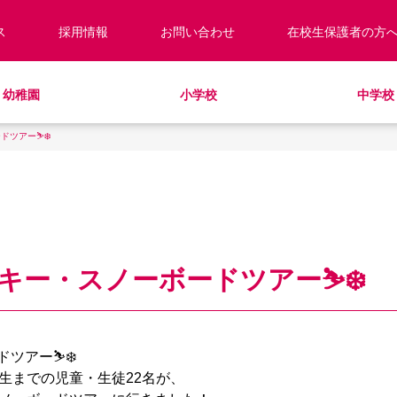
ス
採用情報
お問い合わせ
在校生保護者の方
幼稚園
小学校
中学校
ツアー⛷️❄️
校長あいさつ
預かり保育
キッズ／ジュニアクラブ
キッズ／ジュニアクラブ
編入・転入
教職員紹介
制服
学童クラブ
放課後学習クラブ
学校見学・説明会
ラウンドスクエア
HinE（PTA活動）
スクールバス
サポートランチ
学校施設紹介
学費・諸費一覧
SHinE（PTA活動）
スクールバス
採用情報
入園・入学について
寄付のお願い
教育特例校について
ー・スノーボードツアー⛷️❄️
アー⛷️❄️
生までの児童・生徒22名が、