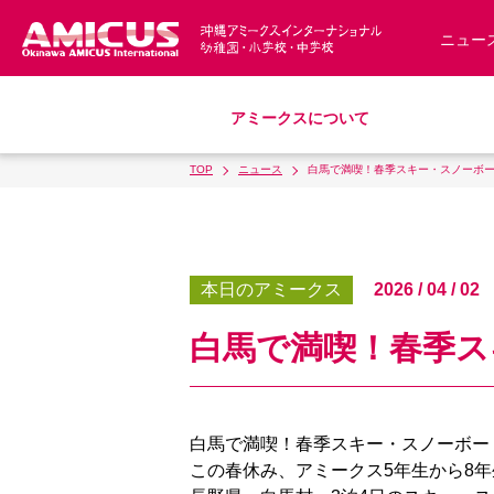
ニュー
アミークスについて
TOP
ニュース
白馬で満喫！春季スキー・スノーボード
教育理念
幼稚園
小学校
中学校
募集要項
アミークス・サマースクール
スクールバス
サポートランチ
制服
S
沿革・概要
入園・入学について
学費・諸費一覧
本日のアミークス
2026 / 04 / 02
アクセス
白馬で満喫！春季スキ
白馬で満喫！春季スキー・スノーボードツ
この春休み、アミークス5年生から8年