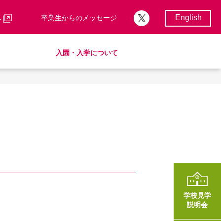
English
へ
卒業生からのメッセージ
入園・入学について
校歌・校章
サポートランチ
制服
卒業後の進路
学費・諸費一覧
入園・入学について
学費・諸費一覧
SHinE（PTA活動）
AMICUSパートナーシップ
学校見学
説明会