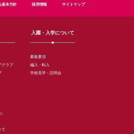
る基本方針
採用情報
サイトマップ
入園・入学について
募集要項
アクラブ
編入・転入
ブ
学校見学・説明会
動）
いて