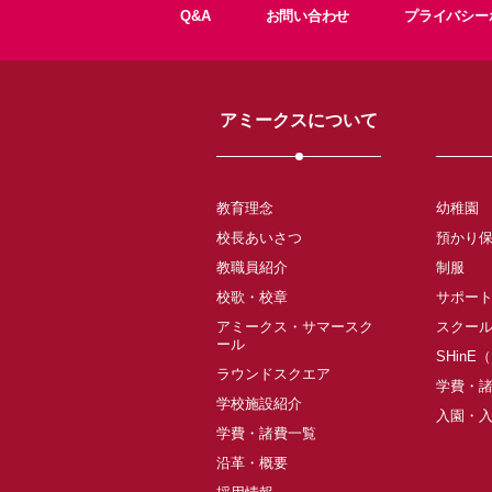
Q&A
お問い合わせ
プライバシー
アミークスについて
教育理念
幼稚園
校長あいさつ
預かり
教職員紹介
制服
校歌・校章
サポー
アミークス・サマースク
スクー
ール
SHinE
ラウンドスクエア
学費・
学校施設紹介
入園・
学費・諸費一覧
沿革・概要