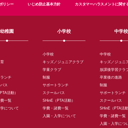
ポリシー
いじめ防止基本方針
カスタマーハラスメントに関す
幼稚園
小学校
中学校
小学校
中学校
保育
キッズ／ジュニアクラブ
キッズ／ジュニ
学童クラブ
放課後学習クラ
トランチ
制服
卒業後の進路
ルバス
サポートランチ
制服
（PTA活動）
スクールバス
サポートランチ
諸費一覧
SHinE（PTA活動）
スクールバス
入学について
学費・諸費一覧
SHinE（PTA活
入園・入学について
学費・諸費一覧
入園・入学につ