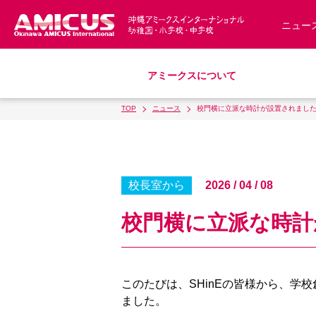
ニュー
アミークスについて
TOP
ニュース
校門横に立派な時計が設置されまし
教育理念
幼稚園
小学校
中学校
募集要項
アミークス・サマースクール
スクールバス
サポートランチ
制服
S
沿革・概要
入園・入学について
学費・諸費一覧
校長室から
2026 / 04 / 08
アクセス
校門横に立派な時計
このたびは、SHinEの皆様から、学
ました。