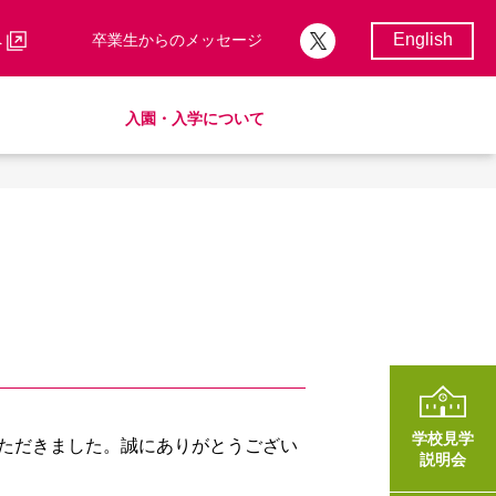
English
へ
卒業生からのメッセージ
入園・入学について
校歌・校章
サポートランチ
制服
卒業後の進路
学費・諸費一覧
入園・入学について
学費・諸費一覧
SHinE（PTA活動）
AMICUSパートナーシップ
学校見学
いただきました。誠にありがとうござい
説明会