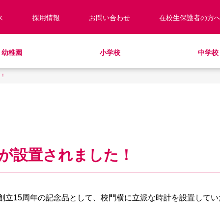
ス
採用情報
お問い合わせ
在校生保護者の方
幼稚園
小学校
中学校
た！
校長あいさつ
預かり保育
キッズ／ジュニアクラブ
キッズ／ジュニアクラブ
編入・転入
教職員紹介
制服
学童クラブ
放課後学習クラブ
学校見学・説明会
ラウンドスクエア
HinE（PTA活動）
スクールバス
サポートランチ
学校施設紹介
学費・諸費一覧
SHinE（PTA活動）
スクールバス
採用情報
入園・入学について
寄付のお願い
教育特例校について
が設置されました！
校創立15周年の記念品として、校門横に立派な時計を設置して