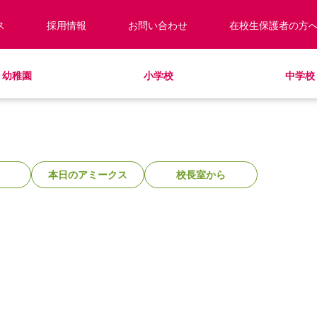
ス
採用情報
お問い合わせ
在校生保護者の方
幼稚園
小学校
中学校
校長あいさつ
預かり保育
キッズ／ジュニアクラブ
キッズ／ジュニアクラブ
編入・転入
教職員紹介
制服
学童クラブ
放課後学習クラブ
学校見学・説明会
ラウンドスクエア
HinE（PTA活動）
スクールバス
サポートランチ
学校施設紹介
学費・諸費一覧
SHinE（PTA活動）
スクールバス
採用情報
入園・入学について
寄付のお願い
本日のアミークス
校長室から
教育特例校について