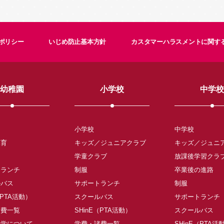
ポリシー
いじめ防止基本方針
カスタマーハラスメントに関す
幼稚園
小学校
中学校
小学校
中学校
保育
キッズ／ジュニアクラブ
キッズ／ジュニ
学童クラブ
放課後学習クラ
トランチ
制服
卒業後の進路
ルバス
サポートランチ
制服
（PTA活動）
スクールバス
サポートランチ
諸費一覧
SHinE（PTA活動）
スクールバス
入学について
学費・諸費一覧
SHinE（PTA活