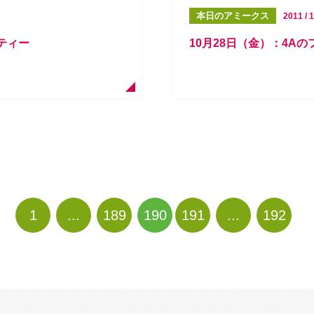
本日のアミークス
2011 / 1
ティー
10月28日（金）：4A
1
...
189
190
191
...
192