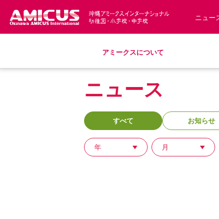
ニュー
アミークスについて
教育理念
幼稚園
小学校
中学校
募集要項
ニュース
アミークス・サマースクール
スクールバス
サポートランチ
制服
S
沿革・概要
入園・入学について
学費・諸費一覧
すべて
お知らせ
アクセス
年
月