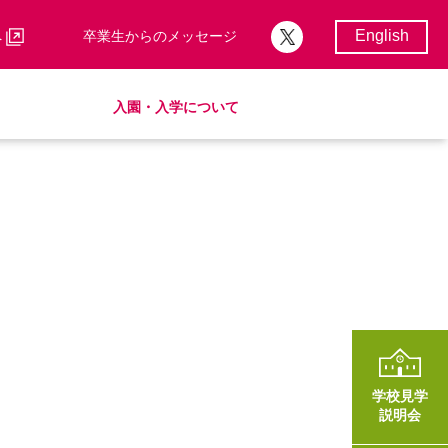
English
へ
卒業生からのメッセージ
入園・入学について
校歌・校章
サポートランチ
制服
卒業後の進路
学費・諸費一覧
入園・入学について
学費・諸費一覧
SHinE（PTA活動）
AMICUSパートナーシップ
学校見学
説明会