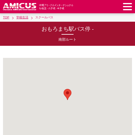
TOP
学校生活
スクールバス
アミークスについて
おもろまち駅バス停 -
教育理念
校長あいさつ
幼稚園
南部ルート
教職員紹介
校歌・校章
幼稚園
預かり保育
小学校
アミークス・サマースクール
ラウンドスクエア
制服
サポートランチ
小学校
キッズ／ジュニアクラブ
中学校
学校施設紹介
学費・諸費一覧
スクールバス
SHinE（PTA活動）
学童クラブ
制服
中学校
キッズ／ジュニアクラブ
入園・入学について
沿革・概要
採用情報
学費・諸費一覧
入園・入学について
サポートランチ
スクールバス
放課後学習クラブ
卒業後の進路
お知らせ
採用情報
お問い合わせ
寄付のお願い
募集要項
AMICUSパートナーシップ
編入・転入
SHinE（PTA活動）
学費・諸費一覧
制服
サポートランチ
在校生保護者の方へ
卒業生からのメッセージ
アクセス
学校見学・説明会
教育特例校について
入園・入学について
English
スクールバス
SHinE（PTA活動）
学費・諸費一覧
入園・入学について
Close