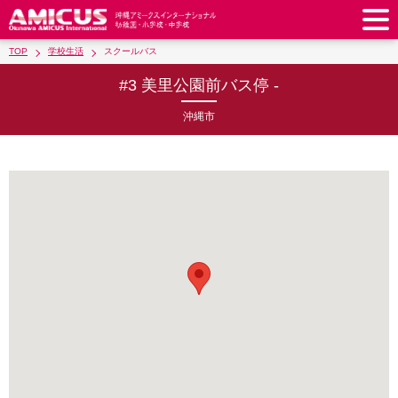
TOP
学校生活
スクールバス
アミークスについて
#3 美里公園前バス停 -
教育理念
校長あいさつ
幼稚園
沖縄市
教職員紹介
校歌・校章
幼稚園
預かり保育
小学校
アミークス・サマースクール
ラウンドスクエア
制服
サポートランチ
小学校
キッズ／ジュニアクラブ
中学校
学校施設紹介
学費・諸費一覧
スクールバス
SHinE（PTA活動）
学童クラブ
制服
中学校
キッズ／ジュニアクラブ
入園・入学について
沿革・概要
採用情報
学費・諸費一覧
入園・入学について
サポートランチ
スクールバス
放課後学習クラブ
卒業後の進路
お知らせ
採用情報
お問い合わせ
寄付のお願い
募集要項
AMICUSパートナーシップ
編入・転入
SHinE（PTA活動）
学費・諸費一覧
制服
サポートランチ
在校生保護者の方へ
卒業生からのメッセージ
アクセス
学校見学・説明会
教育特例校について
入園・入学について
English
スクールバス
SHinE（PTA活動）
学費・諸費一覧
入園・入学について
Close