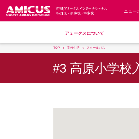
ニュー
アミークスについて
TOP
学校生活
スクールバス
教育理念
幼稚園
小学校
中学校
募集要項
アミークス・サマースクール
スクールバス
サポートランチ
制服
S
#3 高原小学校
沿革・概要
入園・入学について
学費・諸費一覧
アクセス