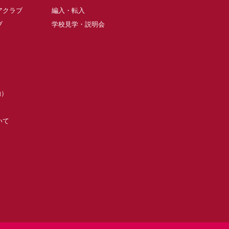
アクラブ
編入・転入
ブ
学校見学・説明会
動）
いて