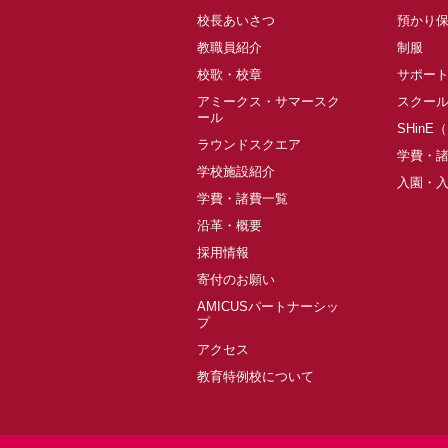
校長あいさつ
預かり
教職員紹介
制服
校歌・校章
サポー
アミークス・サマースク
スクー
ール
SHinE
ラウンドスクエア
学費・
学校施設紹介
入園・
学費・諸費一覧
沿革・概要
採用情報
寄付のお願い
AMICUSパートナーシッ
プ
アクセス
教育特例校について