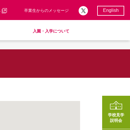
English
へ
卒業生からのメッセージ
入園・入学について
校歌・校章
サポートランチ
制服
卒業後の進路
学費・諸費一覧
入園・入学について
学費・諸費一覧
SHinE（PTA活動）
AMICUSパートナーシップ
学校見学
説明会