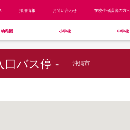
ス
採用情報
お問い合わせ
在校生保護者の方
幼稚園
小学校
中学校
校長あいさつ
預かり保育
キッズ／ジュニアクラブ
キッズ／ジュニアクラブ
編入・転入
教職員紹介
制服
学童クラブ
放課後学習クラブ
学校見学・説明会
ラウンドスクエア
HinE（PTA活動）
スクールバス
サポートランチ
学校施設紹介
学費・諸費一覧
SHinE（PTA活動）
スクールバス
入口バス停 -
沖縄市
採用情報
入園・入学について
寄付のお願い
教育特例校について