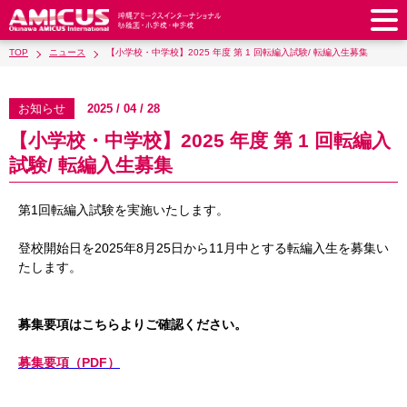
TOP
ニュース
【小学校・中学校】2025 年度 第 1 回転編入試験/ 転編入生募集
アミークスについて
教育理念
校長あいさつ
お知らせ
2025 / 04 / 28
幼稚園
【小学校・中学校】2025 年度 第 1 回転編入
教職員紹介
校歌・校章
幼稚園
預かり保育
小学校
試験/ 転編入生募集
アミークス・サマースクール
ラウンドスクエア
制服
サポートランチ
小学校
キッズ／ジュニアクラブ
中学校
第1回転編入試験を実施いたします。
学校施設紹介
学費・諸費一覧
スクールバス
SHinE（PTA活動）
学童クラブ
制服
中学校
キッズ／ジュニアクラブ
入園・入学について
登校開始日を2025年8月25日から11月中とする転編入生を募集い
沿革・概要
採用情報
学費・諸費一覧
入園・入学について
たします。
サポートランチ
スクールバス
放課後学習クラブ
卒業後の進路
お知らせ
採用情報
お問い合わせ
寄付のお願い
募集要項
AMICUSパートナーシップ
編入・転入
SHinE（PTA活動）
学費・諸費一覧
制服
サポートランチ
在校生保護者の方へ
卒業生からのメッセージ
アクセス
学校見学・説明会
教育特例校について
募集要項はこちらよりご確認ください。
入園・入学について
English
スクールバス
SHinE（PTA活動）
募集要項（PDF）
学費・諸費一覧
入園・入学について
Close