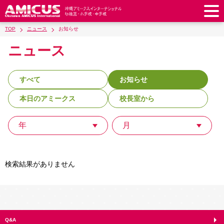
TOP
ニュース
お知らせ
アミークスについて
ニュース
教育理念
校長あいさつ
幼稚園
教職員紹介
校歌・校章
すべて
お知らせ
幼稚園
預かり保育
小学校
アミークス・サマースクール
ラウンドスクエア
本日のアミークス
校長室から
制服
サポートランチ
小学校
キッズ／ジュニアクラブ
中学校
学校施設紹介
学費・諸費一覧
スクールバス
SHinE（PTA活動）
年
月
学童クラブ
制服
中学校
キッズ／ジュニアクラブ
入園・入学について
沿革・概要
採用情報
学費・諸費一覧
入園・入学について
サポートランチ
スクールバス
放課後学習クラブ
卒業後の進路
お知らせ
採用情報
お問い合わせ
寄付のお願い
募集要項
AMICUSパートナーシップ
編入・転入
検索結果がありません
SHinE（PTA活動）
学費・諸費一覧
制服
サポートランチ
在校生保護者の方へ
卒業生からのメッセージ
アクセス
学校見学・説明会
教育特例校について
入園・入学について
English
スクールバス
SHinE（PTA活動）
学費・諸費一覧
入園・入学について
Close
Q&A