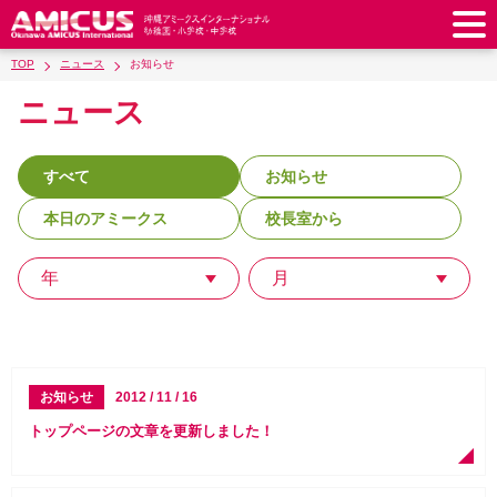
TOP
ニュース
お知らせ
アミークスについて
ニュース
教育理念
校長あいさつ
幼稚園
教職員紹介
校歌・校章
すべて
お知らせ
幼稚園
預かり保育
小学校
アミークス・サマースクール
ラウンドスクエア
本日のアミークス
校長室から
制服
サポートランチ
小学校
キッズ／ジュニアクラブ
中学校
学校施設紹介
学費・諸費一覧
スクールバス
SHinE（PTA活動）
年
月
学童クラブ
制服
中学校
キッズ／ジュニアクラブ
入園・入学について
沿革・概要
採用情報
学費・諸費一覧
入園・入学について
サポートランチ
スクールバス
放課後学習クラブ
卒業後の進路
お知らせ
採用情報
お問い合わせ
寄付のお願い
募集要項
AMICUSパートナーシップ
編入・転入
SHinE（PTA活動）
学費・諸費一覧
制服
サポートランチ
在校生保護者の方へ
卒業生からのメッセージ
アクセス
学校見学・説明会
教育特例校について
お知らせ
2012 / 11 / 16
入園・入学について
English
スクールバス
SHinE（PTA活動）
トップページの文章を更新しました！
学費・諸費一覧
入園・入学について
Close