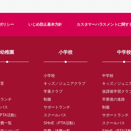
ポリシー
いじめ防止基本方針
カスタマーハラスメントに関す
幼稚園
小学校
中学校
小学校
中学校
保育
キッズ／ジュニアクラブ
キッズ／ジュニ
学童クラブ
放課後学習クラ
トランチ
制服
卒業後の進路
ルバス
サポートランチ
制服
（PTA活動）
スクールバス
サポートランチ
諸費一覧
SHinE（PTA活動）
スクールバス
入学について
学費・諸費一覧
SHinE（PTA活