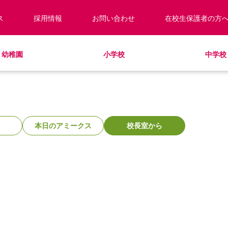
ス
採用情報
お問い合わせ
在校生保護者の方
幼稚園
小学校
中学校
校長あいさつ
預かり保育
キッズ／ジュニアクラブ
キッズ／ジュニアクラブ
編入・転入
教職員紹介
制服
学童クラブ
放課後学習クラブ
学校見学・説明会
ラウンドスクエア
HinE（PTA活動）
スクールバス
サポートランチ
学校施設紹介
学費・諸費一覧
SHinE（PTA活動）
スクールバス
採用情報
入園・入学について
寄付のお願い
本日のアミークス
校長室から
教育特例校について