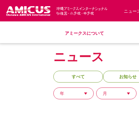
ニュー
アミークスについて
教育理念
幼稚園
小学校
中学校
募集要項
ニュース
アミークス・サマースクール
スクールバス
サポートランチ
制服
S
沿革・概要
入園・入学について
学費・諸費一覧
すべて
お知らせ
アクセス
年
月