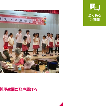
よくある
ご質問
川厚生園に歌声届ける