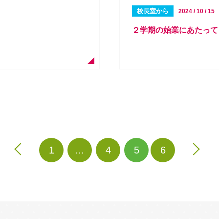
校長室から
2024 / 10 / 15
２学期の始業にあたって
1
...
4
5
6