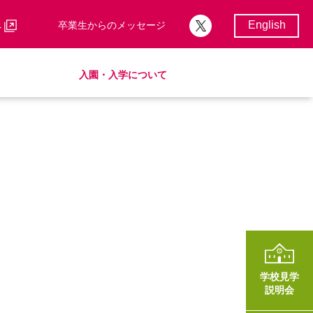
English
へ
卒業生からのメッセージ
入園・入学について
校歌・校章
サポートランチ
制服
卒業後の進路
学費・諸費一覧
入園・入学について
学費・諸費一覧
SHinE（PTA活動）
AMICUSパートナーシップ
学校見学
説明会