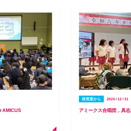
校長室から
2024 / 12 / 31
for AMICUS
アミークス合唱団，具志