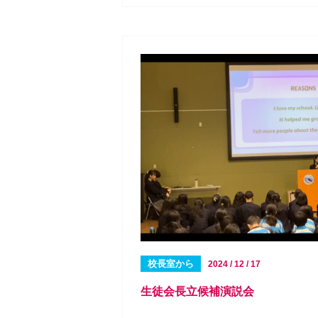
校長室から
2024 / 12 / 17
生徒会長立候補演説会