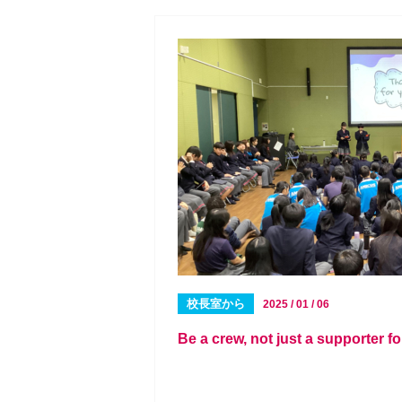
校長室から
2025 / 01 / 06
Be a crew, not just a supporter 