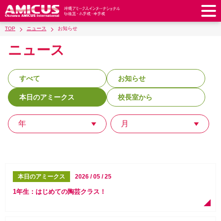
TOP
ニュース
お知らせ
アミークスについて
ニュース
教育理念
校長あいさつ
幼稚園
教職員紹介
校歌・校章
すべて
お知らせ
幼稚園
預かり保育
小学校
アミークス・サマースクール
ラウンドスクエア
本日のアミークス
校長室から
制服
サポートランチ
小学校
キッズ／ジュニアクラブ
中学校
学校施設紹介
学費・諸費一覧
スクールバス
SHinE（PTA活動）
年
月
学童クラブ
制服
中学校
キッズ／ジュニアクラブ
入園・入学について
沿革・概要
採用情報
学費・諸費一覧
入園・入学について
サポートランチ
スクールバス
放課後学習クラブ
卒業後の進路
お知らせ
採用情報
お問い合わせ
寄付のお願い
募集要項
AMICUSパートナーシップ
編入・転入
SHinE（PTA活動）
学費・諸費一覧
制服
サポートランチ
在校生保護者の方へ
卒業生からのメッセージ
アクセス
学校見学・説明会
教育特例校について
本日のアミークス
2026 / 05 / 25
入園・入学について
English
スクールバス
SHinE（PTA活動）
1年生：はじめての陶芸クラス！
学費・諸費一覧
入園・入学について
Close